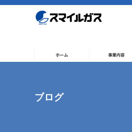
コ
ナ
ン
ビ
テ
ゲ
ン
ー
ツ
シ
へ
ョ
ス
ン
キ
に
ッ
移
ホーム
事業内容
プ
動
ブログ