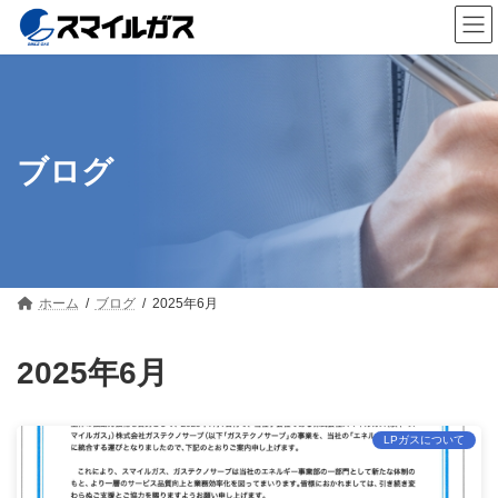
コ
ナ
ン
ビ
テ
ゲ
ン
ー
ツ
シ
へ
ョ
ス
ン
キ
に
ブログ
ッ
移
プ
動
ホーム
ブログ
2025年6月
2025年6月
LPガスについて